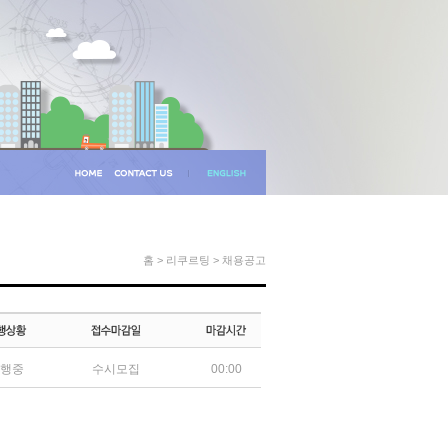
홈 > 리쿠르팅 > 채용공고
행중
수시모집
00:00